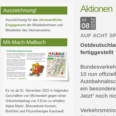
Aktionen
Auszeichnung!
Auszeichnung für das
ehrenamtliche
Engagement
der Mitarbeiterinnen und
Mitarbeiter des Heimatvereins.
AUF ACHT SP
Mit-Mach-Malbuch
Ostdeutschla
fertiggestellt
Bundesverkehr
10 nun offizie
Autobahnabschn
ein besonderes
Es ist ab 01. November 2022 in folgenden
Jetzt“ noch ni
Geschäften von Michendorf gegen einen
Unkostenbeitrag von 3 Euro zu erhalten.
Alpha Markt, Blumenkorb Kestein,
Verkehrsminis
BirdShirt und Physiotherapie Karstaedt.